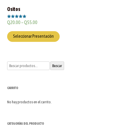
Ositos
Q
20.00
–
Q
55.00
Valorado en
5.00
de 5
Seleccionar Presentación
Buscar
Buscar
por:
CARRITO
No hay productos en el carrito.
CATEGORÍAS DEL PRODUCTO