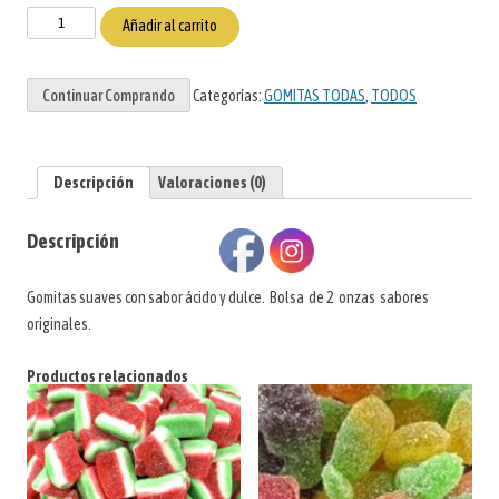
Sour
Añadir al carrito
Patch
Kids
Continuar Comprando
Categorías:
GOMITAS TODAS
,
TODOS
cantidad
Descripción
Valoraciones (0)
Descripción
Gomitas suaves con sabor ácido y dulce. Bolsa de 2 onzas sabores
originales.
Productos relacionados