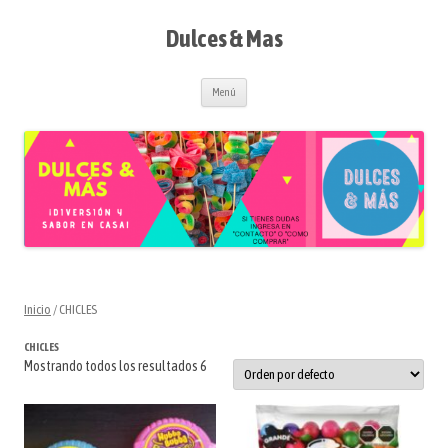
Saltar
al
contenido
Dulces & Mas
Menú
Inicio
/ CHICLES
CHICLES
Mostrando todos los resultados 6