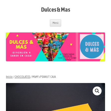
Saltar
al
contenido
Dulces & Mas
Menú
Inicio
/
CHOCOLATES
/ M&M’s PEANUT CAJA