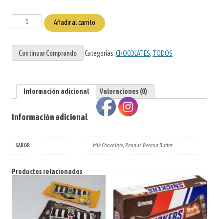
M&M's
Añadir al carrito
PEANUT
CAJA
Continuar Comprando
Categorías:
CHOCOLATES
,
TODOS
cantidad
Información adicional
Valoraciones (0)
Información adicional
Mik Chocolate, Peanut, Peanut Butter
SABOR
Productos relacionados