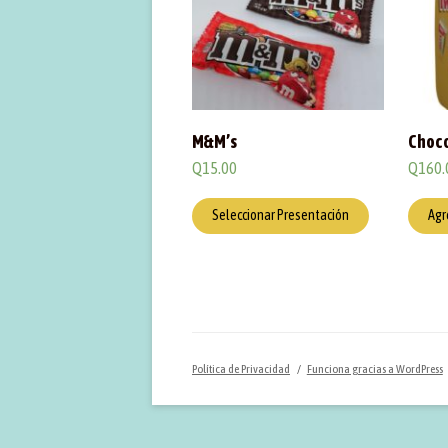
M&M’s
Choco
Q
15.00
Q
160.
Seleccionar Presentación
Agr
Política de Privacidad
Funciona gracias a WordPress