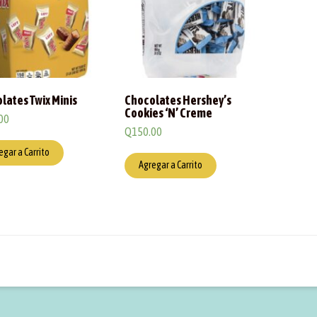
lates Twix Minis
Chocolates Hershey’s
Cookies ‘N’ Creme
00
Q
150.00
egar a Carrito
Agregar a Carrito