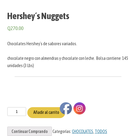
Hershey´s Nuggets
Q
270.00
Chocolates Hershey´s de sabores variados.
chocolate negro con almendras y chocolate con leche. Bolsa contiene 145
unidades (3 Lbs)
Hershey
Añadir al carrito
´s
Nuggets
Continuar Comprando
Categorías:
CHOCOLATES
,
TODOS
cantidad