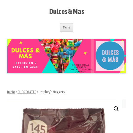
Saltar
al
contenido
Dulces & Mas
Menú
Inicio
/
CHOCOLATES
/ Hershey´s Nuggets