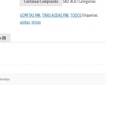
Continuar Comprando
SKU:
AC07
Categorías:
cantidad
GOMITAS FINI
,
TIRAS ACIDAS FINI
,
TODOS
Etiquetas:
acidas
,
tiritas
 (0)
 Bandeja