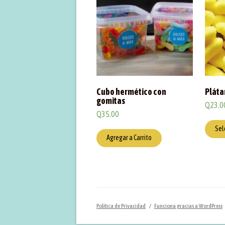
Cubo hermético con
Pláta
gomitas
Q
23.0
Q
35.00
Sel
Agregar a Carrito
Política de Privacidad
Funciona gracias a WordPress