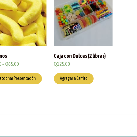
nos
Caja con Dulces (2 libras)
0
–
Q
65.00
Q
125.00
eccionar Presentación
Agregar a Carrito