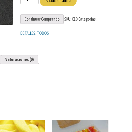
Añadir al carrito
Felicitol
cantidad
Continuar Comprando
SKU:
C10
Categorías:
DETALLES
,
TODOS
Valoraciones (0)