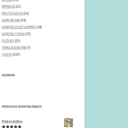
EMPAQUE
(13)
FRUTOS SECOS
(16)
GOMITAS FINI
(34)
GOMITAS LUCKY GUMMYS
(18)
GOMITAS TODAS
(75)
PICOSOS
(25)
TIRAS ACIDAS FINI
(7)
TODOS
(207)
FACEBOOK
PRODUCTOS MEJOR VALORADOS
Pulpos Ácidos