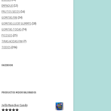
EMPAQUE
(13)
FRUTOS SECOS
(16)
GOMITAS FINI
(34)
GOMITAS LUCKY GUMMYS
(18)
GOMITAS TODAS
(74)
PICOSOS
(25)
TIRAS ACIDAS FINI
(7)
TODOS
(206)
FACEBOOK
PRODUCTOS MEJOR VALORADOS
Jolly Rancher Candy