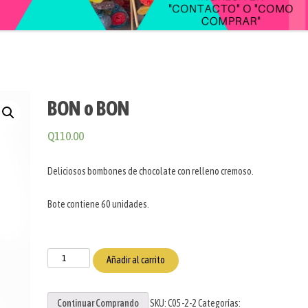
BON o BON
Q
110.00
Deliciosos bombones de chocolate con relleno cremoso.
Bote contiene 60 unidades.
BON
Añadir al carrito
o
BON
Continuar Comprando
SKU:
C05-2-2
Categorías:
cantidad