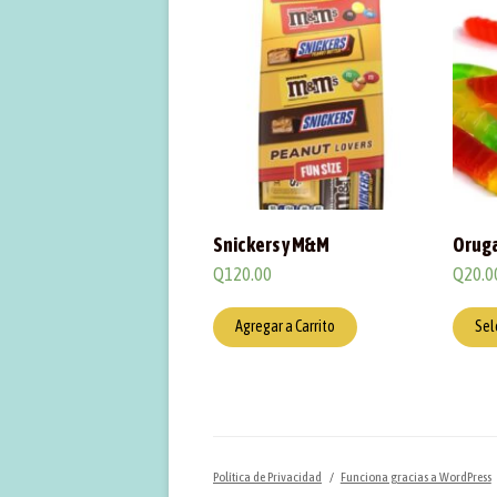
Snickers y M&M
Orug
Q
120.00
Q
20.0
Agregar a Carrito
Sel
Política de Privacidad
Funciona gracias a WordPress