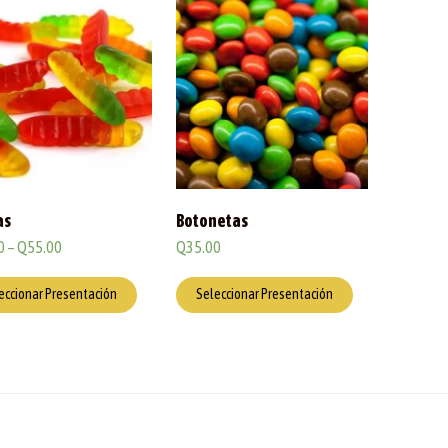
as
Botonetas
0
–
Q
55.00
Q
35.00
eccionar Presentación
Seleccionar Presentación