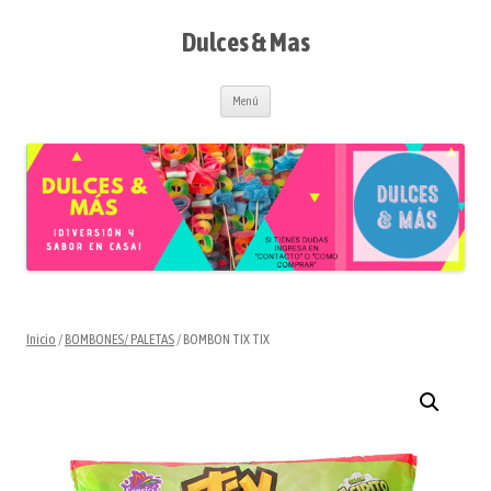
Saltar
al
contenido
Dulces & Mas
Menú
Inicio
/
BOMBONES/ PALETAS
/ BOMBON TIX TIX