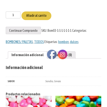
BOMBON
Añadir al carrito
TIX
TIX
Continuar Comprando
SKU:
Bom03-1-1-1-1-1-1-1
Categorías:
cantidad
BOMBONES/ PALETAS
,
TODOS
Etiquetas:
bombon
,
dulces
Información adicional
Valoraciones (0)
Información adicional
Sandía, Cereza
SABOR
Productos relacionados