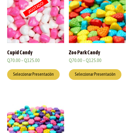
¡AGOTADO!
Cupid Candy
Zoo Park Candy
Q
70.00
–
Q
125.00
Q
70.00
–
Q
125.00
Seleccionar Presentación
Seleccionar Presentación