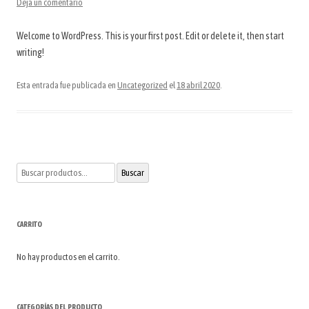
Deja un comentario
Welcome to WordPress. This is your first post. Edit or delete it, then start
writing!
Esta entrada fue publicada en
Uncategorized
el
18 abril 2020
.
Buscar
Buscar
por:
CARRITO
No hay productos en el carrito.
CATEGORÍAS DEL PRODUCTO