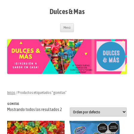
Saltar
al
contenido
Dulces & Mas
Menú
Inicio
/ Productos etiquetados “gomitas”
GOMITAS
Mostrando todos los resultados 2