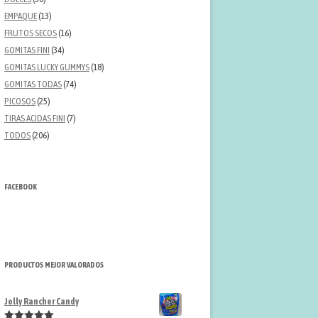
EMPAQUE
(13)
FRUTOS SECOS
(16)
GOMITAS FINI
(34)
GOMITAS LUCKY GUMMYS
(18)
GOMITAS TODAS
(74)
PICOSOS
(25)
TIRAS ACIDAS FINI
(7)
TODOS
(206)
FACEBOOK
PRODUCTOS MEJOR VALORADOS
Jolly Rancher Candy